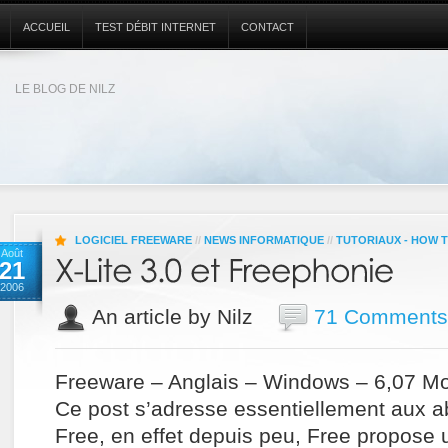
ACCUEIL
TEST DÉBIT INTERNET
CONTACT
LE BLOG DE NILZ
LOGICIEL FREEWARE
//
NEWS INFORMATIQUE
//
TUTORIAUX - HOW 
Août
21
2006
An article by Nilz
71 Comments
Freeware – Anglais – Windows – 6,07 M
Ce post s’adresse essentiellement aux 
Free, en effet depuis peu, Free propose