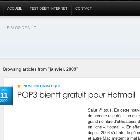
ACCUEIL
TEST DÉBIT INTERNET
CONTACT
LE BLOG DE NILZ
Browsing articles from "
janvier, 2009
"
NEWS INFORMATIQUE
Jan
11
2009
Salut @ tous, En cette nouv
de prendre une décision qui 
grand nombre d’utilisateurs 
en ligne « Hotmail ». En eff
depuis 2008 s’effrite, le gé
et autre Mac mettent à mal 