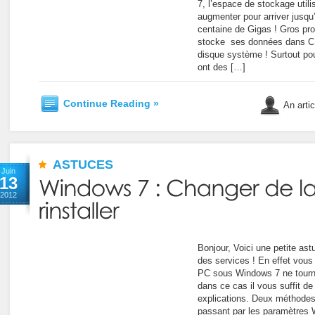
7, l’espace de stockage util
augmenter pour arriver jusqu’
centaine de Gigas ! Gros pro
stocke ses données dans C:
disque système ! Surtout pou
ont des […]
Continue Reading »
An artic
ASTUCES
Juin
13
2012
Bonjour, Voici une petite ast
des services ! En effet vous
PC sous Windows 7 ne tourn
dans ce cas il vous suffit d
explications. Deux méthodes
passant par les paramètres W