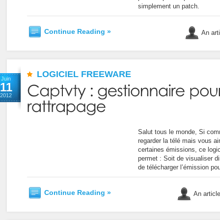
simplement un patch.
Continue Reading »
An art
LOGICIEL FREEWARE
Juin
11
2012
Salut tous le monde, Si com
regarder la télé mais vous a
certaines émissions, ce logici
permet : Soit de visualiser d
de télécharger l’émission pour
Continue Reading »
An articl