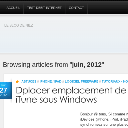
ACCUEIL
TEST DÉBIT INTERNET
CONTACT
LE BLOG DE NILZ
Browsing articles from "
juin, 2012
"
ASTUCES
//
IPHONE / IPAD
//
LOGICIEL FREEWARE
//
TUTORIAUX - H
Juin
27
2012
Bonjour @ tous, Si comme m
iDevices (iPhone, iPod, iPa
synchronisez sur une plusie