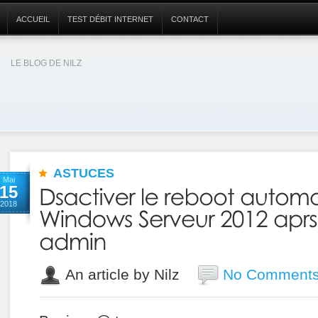
ACCUEIL
TEST DÉBIT INTERNET
CONTACT
LE BLOG DE NILZ
ASTUCES
Mai
15
2018
An article by Nilz
No Comment