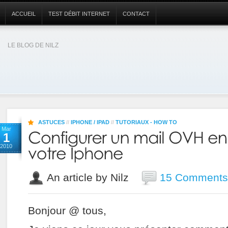
ACCUEIL
TEST DÉBIT INTERNET
CONTACT
LE BLOG DE NILZ
ASTUCES
//
IPHONE / IPAD
//
TUTORIAUX - HOW TO
Mar
1
2010
An article by Nilz
15 Comments
Bonjour @ tous,