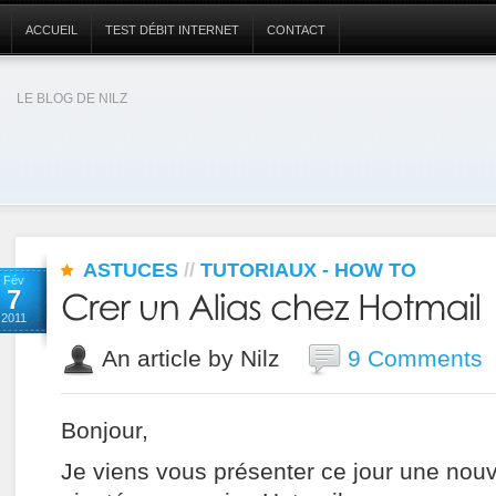
ACCUEIL
TEST DÉBIT INTERNET
CONTACT
LE BLOG DE NILZ
ASTUCES
//
TUTORIAUX - HOW TO
Fév
7
2011
An article by Nilz
9 Comments
Bonjour,
Je viens vous présenter ce jour une nouve