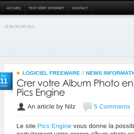
ACCUEIL
TEST DÉBIT INTERNET
CONTACT
LE BLOG DE NILZ
LOGICIEL FREEWARE
//
NEWS INFORMAT
Sep
11
2006
An article by Nilz
5 Comments
Le site
Pics Engine
vous donne la possibi
gartuitement votre propre album photo en