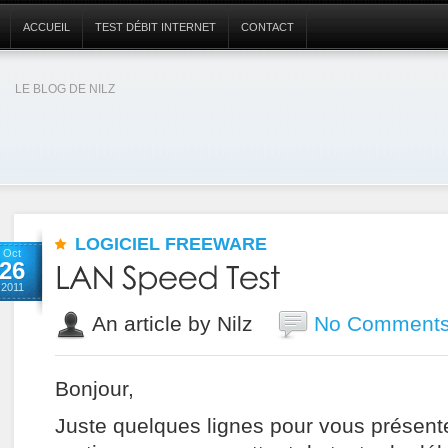
ACCUEIL
TEST DÉBIT INTERNET
CONTACT
LE BLOG DE NILZ
LOGICIEL FREEWARE
Oct
26
2011
An article by Nilz
No Comment
Bonjour,
Juste quelques lignes pour vous présenter