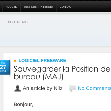
ACCUEIL
TEST DÉBIT INTERNET
CONTACT
LE BLOG DE NILZ
LOGICIEL FREEWARE
Mai
27
2014
An article by Nilz
No Comment
Bonjour,