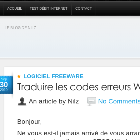
ACCUEIL
TEST DÉBIT INTERNET
CONTACT
LE BLOG DE NILZ
LOGICIEL FREEWARE
Sep
30
2010
An article by Nilz
No Comment
Bonjour,
Ne vous est-il jamais arrivé de vous arr