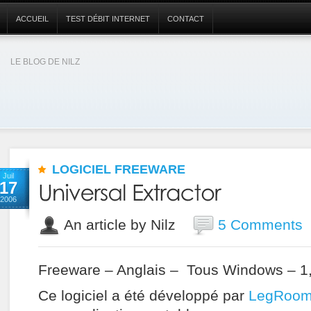
ACCUEIL
TEST DÉBIT INTERNET
CONTACT
LE BLOG DE NILZ
LOGICIEL FREEWARE
Juil
17
2006
An article by Nilz
5 Comments
Freeware – Anglais – Tous Windows – 1
Ce logiciel a été développé par
LegRoom