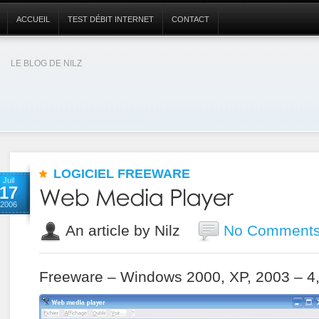
ACCUEIL
TEST DÉBIT INTERNET
CONTACT
LE BLOG DE NILZ
LOGICIEL FREEWARE
Juil
17
2006
An article by Nilz
No Comment
Freeware – Windows 2000, XP, 2003 – 4